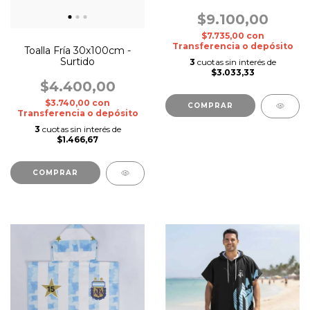
Argentina 70 X 150 Cm
$9.100,00
$7.735,00
con
Transferencia o depósito
Toalla Fría 30x100cm -
Surtido
3
cuotas sin interés de
$3.033,33
$4.400,00
$3.740,00
con
COMPRAR
Transferencia o depósito
3
cuotas sin interés de
$1.466,67