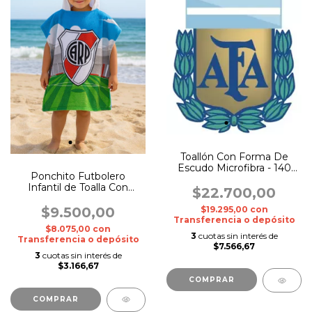
Toallón Con Forma De
Escudo Microfibra - 140
Ponchito Futbolero
cm x 175 cm
Infantil de Toalla Con
$22.700,00
Bolso De Regalo
$9.500,00
$19.295,00
con
Transferencia o depósito
$8.075,00
con
3
cuotas sin interés de
Transferencia o depósito
$7.566,67
3
cuotas sin interés de
$3.166,67
COMPRAR
COMPRAR