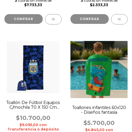
3
cuotas sin interés de
3
cuotas sin interés de
$7.733,33
$2.333,33
COMPRAR
COMPRAR
Toallón De Fútbol Equipos
C/mochila 70 X 150 Cm
Toallones infantiles 60x120
Original
- Diseños fantasía
$10.700,00
$5.700,00
$9.095,00
con
Transferencia o depósito
$4.845,00
con