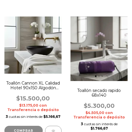
Toallón Cannon XL Calidad
Hotel 90x150 Algodón
Toallón secado rapido
Premium
68x140
$15.500,00
$5.300,00
$13.175,00
con
Transferencia o depósito
$4.505,00
con
3
cuotas sin interés de
$5.166,67
Transferencia o depósito
3
cuotas sin interés de
$1.766,67