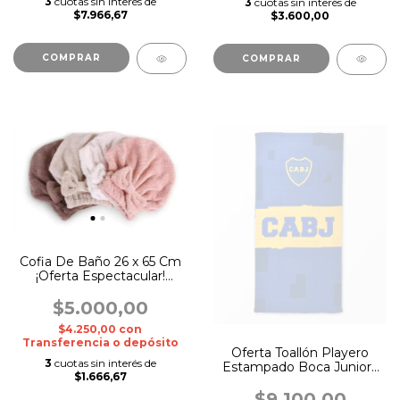
3
cuotas sin interés de
3
cuotas sin interés de
$7.966,67
$3.600,00
COMPRAR
COMPRAR
Cofia De Baño 26 x 65 Cm
¡Oferta Espectacular!
Surtido
$5.000,00
$4.250,00
con
Transferencia o depósito
Oferta Toallón Playero
3
cuotas sin interés de
Estampado Boca Juniors
$1.666,67
70 X 150 Cm
$9.100,00