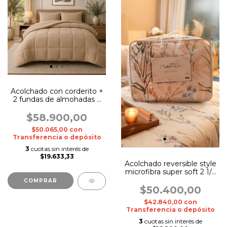
Acolchado con corderito +
2 fundas de almohadas 2
½ Queen
$58.900,00
$50.065,00
con
Transferencia o depósito
3
cuotas sin interés de
$19.633,33
Acolchado reversible style
microfibra super soft 2 1/2
Queen
COMPRAR
$50.400,00
$42.840,00
con
Transferencia o depósito
3
cuotas sin interés de