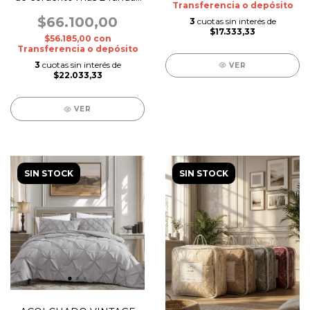
Transferencia o depósito
de almohada
$66.100,00
3
cuotas sin interés de
$17.333,33
$56.185,00
con
Transferencia o depósito
3
cuotas sin interés de
VER
$22.033,33
VER
SIN STOCK
SIN STOCK