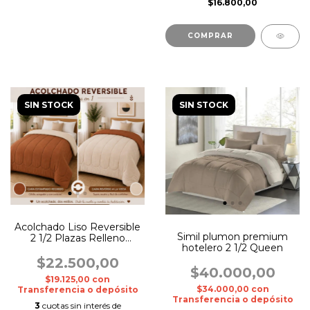
$16.800,00
COMPRAR
SIN STOCK
SIN STOCK
Acolchado Liso Reversible
Simil plumon premium
2 1/2 Plazas Relleno
hotelero 2 1/2 Queen
Abrigado
$22.500,00
$40.000,00
$19.125,00
con
$34.000,00
con
Transferencia o depósito
Transferencia o depósito
3
cuotas sin interés de