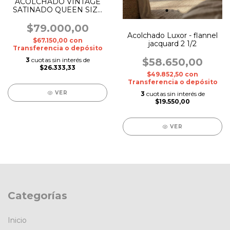
ACOLCHADO VINTAGE
SATINADO QUEEN SIZE
MAS 2 FUNDAS DE
ALMOHADA
$79.000,00
Acolchado Luxor - flannel
$67.150,00
con
jacquard 2 1/2
Transferencia o depósito
3
cuotas sin interés de
$58.650,00
$26.333,33
$49.852,50
con
Transferencia o depósito
VER
3
cuotas sin interés de
$19.550,00
VER
Categorías
Inicio