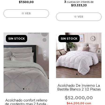
3
cuotas sin interés de
$7.500,00
$13.333,33
VER
VER
SIN STOCK
SIN STOCK
Acolchado De Invierno La
Bastilla Blanco 2 1/2 Plazas
$52.000,00
Acolchado confort relleno
$44.200,00
con
de corderito mas 2 fundas