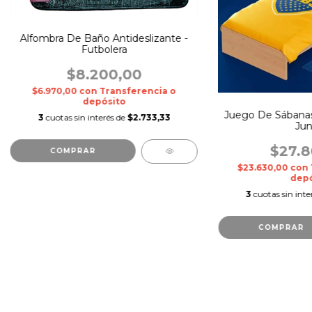
Alfombra De Baño Antideslizante -
Futbolera
$8.200,00
$6.970,00
con
Transferencia o
depósito
Juego De Sábanas 
3
cuotas sin interés de
$2.733,33
Jun
$27.8
$23.630,00
con
depó
3
cuotas sin inte
COMPRAR