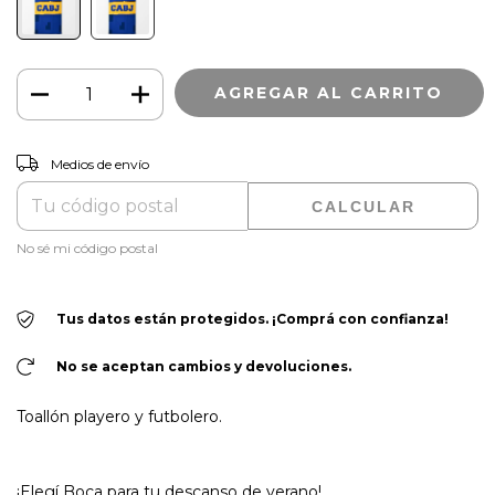
CAMBIAR CP
Entregas para el CP:
Medios de envío
CALCULAR
No sé mi código postal
Tus datos están protegidos. ¡Comprá con confianza!
No se aceptan cambios y devoluciones.
Toallón playero y futbolero.
¡Elegí Boca para tu descanso de verano!