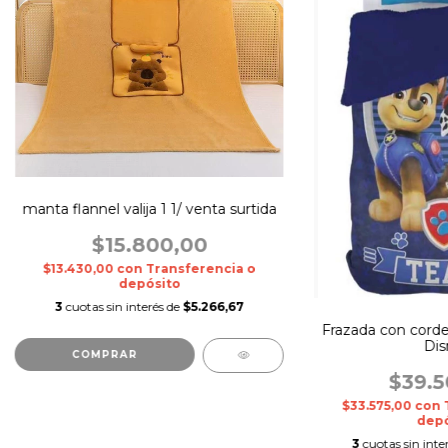
manta flannel valija 1 1/ venta surtida
$15.800,00
$13.430,00
con
Transferencia o
depósito
3
cuotas sin interés de
$5.266,67
Frazada con corde
Dis
$39.5
$33.575,00
con
depó
3
cuotas sin inte