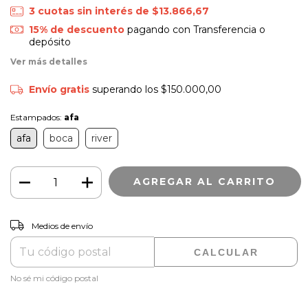
3
cuotas sin interés de
$13.866,67
15% de descuento
pagando con Transferencia o
depósito
Ver más detalles
Envío gratis
superando los
$150.000,00
Estampados:
afa
afa
boca
river
CAMBIAR CP
Entregas para el CP:
Medios de envío
CALCULAR
No sé mi código postal